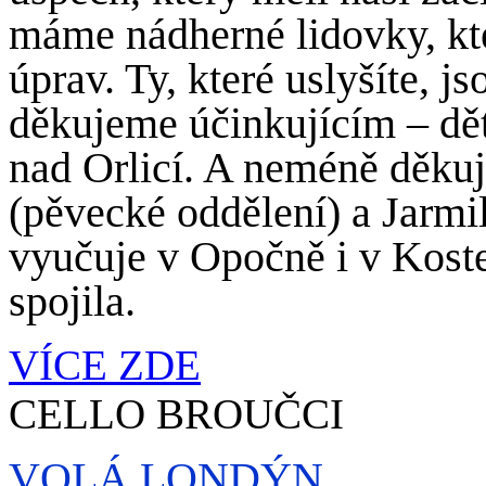
máme nádherné lidovky, kt
úprav. Ty, které uslyšíte, 
děkujeme účinkujícím – d
nad Orlicí. A neméně děkuj
(pěvecké oddělení) a Jarmil
vyučuje v Opočně i v Koste
spojila.
VÍCE ZDE
CELLO BROUČCI
VOLÁ LONDÝN