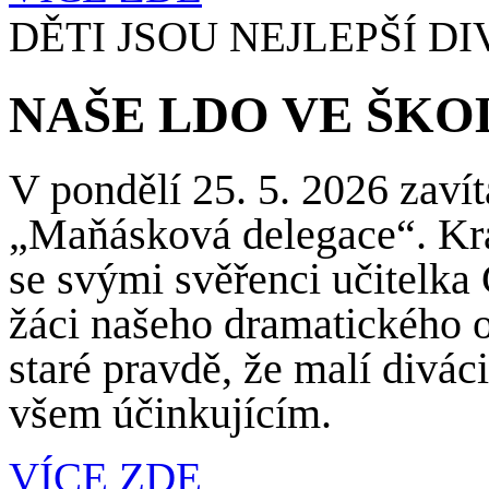
DĚTI JSOU NEJLEPŠÍ DI
NAŠE LDO VE ŠKO
V pondělí 25. 5. 2026 zaví
„Maňásková delegace“. Krát
se svými svěřenci učitelka
žáci našeho dramatického o
staré pravdě, že malí divá
všem účinkujícím.
VÍCE ZDE