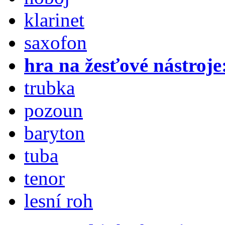
klarinet
saxofon
hra na žesťové nástroje
trubka
pozoun
baryton
tuba
tenor
lesní roh