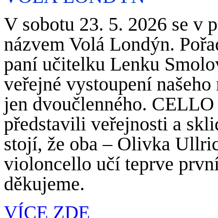
V sobotu 23. 5. 2026 se v 
názvem Volá Londýn. Pořada
paní učitelku Lenku Smolo
veřejné vystoupení našeho
jen dvoučlenného. CELLO
představili veřejnosti a skl
stojí, že oba – Olivka Ull
violoncello učí teprve prv
děkujeme.
VÍCE ZDE