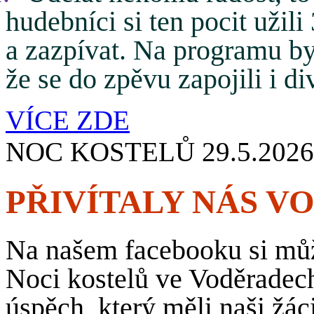
hudebníci si ten pocit užili 
a zazpívat. Na programu byl
že se do zpěvu zapojili i di
VÍCE ZDE
NOC KOSTELŮ 29.5.2026
PŘIVÍTALY NÁS V
Na našem facebooku si můž
Noci kostelů ve Voděradech
úspěch, který měli naši žác