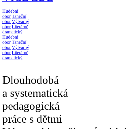
Hudební
obor
Taneční
obor
Výtvarný
obor
Literárně
dramatický
Hudební
obor
Taneční
obor
Výtvarný
obor
Literárně
dramatický
Dlouhodobá
a systematická
pedagogická
práce s dětmi