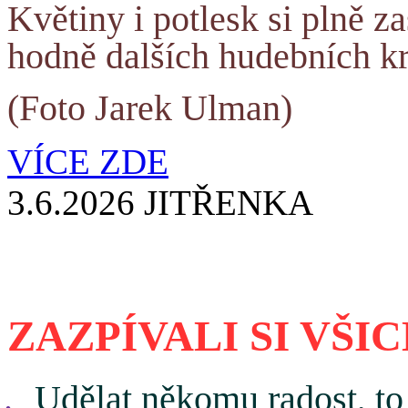
Květiny i potlesk si plně z
hodně dalších hudebních k
(Foto Jarek Ulman)
VÍCE ZDE
3.6.2026 JITŘENKA
ZAZPÍVALI SI VŠI
.
Udělat někomu radost, to 