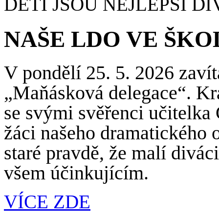
DĚTI JSOU NEJLEPŠÍ DI
NAŠE LDO VE ŠKO
V pondělí 25. 5. 2026 zaví
„Maňásková delegace“. Krát
se svými svěřenci učitelka
žáci našeho dramatického o
staré pravdě, že malí divá
všem účinkujícím.
VÍCE ZDE