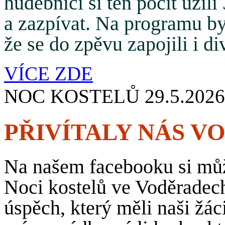
hudebníci si ten pocit užili 
a zazpívat. Na programu byl
že se do zpěvu zapojili i di
VÍCE ZDE
NOC KOSTELŮ 29.5.2026
PŘIVÍTALY NÁS V
Na našem facebooku si můž
Noci kostelů ve Voděradech
úspěch, který měli naši žác