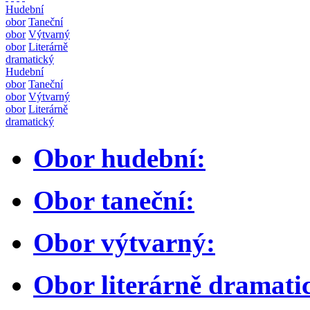
Hudební
obor
Taneční
obor
Výtvarný
obor
Literárně
dramatický
Hudební
obor
Taneční
obor
Výtvarný
obor
Literárně
dramatický
Obor hudební:
Obor taneční:
Obor výtvarný:
Obor literárně dramati