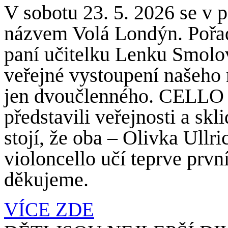
V sobotu 23. 5. 2026 se v 
názvem Volá Londýn. Pořada
paní učitelku Lenku Smolo
veřejné vystoupení našeho
jen dvoučlenného. CELLO
představili veřejnosti a skl
stojí, že oba – Olivka Ull
violoncello učí teprve prv
děkujeme.
VÍCE ZDE