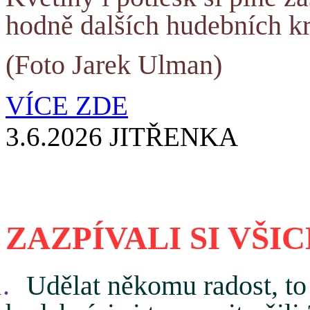
hodně dalších hudebních k
(Foto Jarek Ulman)
VÍCE ZDE
3.6.2026 JITŘENKA
ZAZPÍVALI SI VŠI
.
Udělat někomu radost, to 