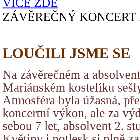
VÍCE ZDE
ZÁVĚREČNÝ KONCERT 
LOUČILI JSME SE
Na závěrečném a absolvent
Mariánském kostelíku sešly
Atmosféra byla úžasná, před
koncertní výkon, ale za vý
sebou 7 let, absolvent 2. stu
Květiny i potlesk si plně z