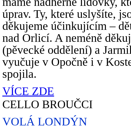
máme nádherné lidovky, kt
úprav. Ty, které uslyšíte, 
děkujeme účinkujícím – d
nad Orlicí. A neméně děkuj
(pěvecké oddělení) a Jarmil
vyučuje v Opočně i v Koste
spojila.
VÍCE ZDE
CELLO BROUČCI
VOLÁ LONDÝN